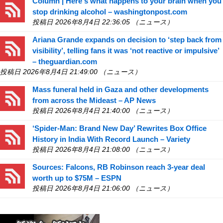
Column | Here's what happens to your brain when you
stop drinking alcohol – washingtonpost.com
投稿日 2026年8月4日 22:36:05 （ニュース）
Ariana Grande expands on decision to ‘step back from
visibility’, telling fans it was ‘not reactive or impulsive’
– theguardian.com
投稿日 2026年8月4日 21:49:00 （ニュース）
Mass funeral held in Gaza and other developments
from across the Mideast – AP News
投稿日 2026年8月4日 21:40:00 （ニュース）
‘Spider-Man: Brand New Day’ Rewrites Box Office
History in India With Record Launch – Variety
投稿日 2026年8月4日 21:08:00 （ニュース）
Sources: Falcons, RB Robinson reach 3-year deal
worth up to $75M – ESPN
投稿日 2026年8月4日 21:06:00 （ニュース）