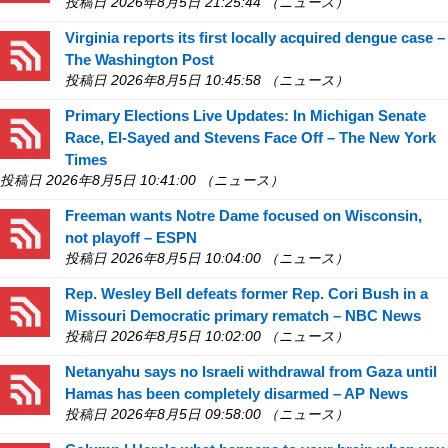
投稿日 2026年8月5日 21:25:44 （ニュース）
Virginia reports its first locally acquired dengue case –
The Washington Post
投稿日 2026年8月5日 10:45:58 （ニュース）
Primary Elections Live Updates: In Michigan Senate
Race, El-Sayed and Stevens Face Off – The New York
Times
投稿日 2026年8月5日 10:41:00 （ニュース）
Freeman wants Notre Dame focused on Wisconsin,
not playoff – ESPN
投稿日 2026年8月5日 10:04:00 （ニュース）
Rep. Wesley Bell defeats former Rep. Cori Bush in a
Missouri Democratic primary rematch – NBC News
投稿日 2026年8月5日 10:02:00 （ニュース）
Netanyahu says no Israeli withdrawal from Gaza until
Hamas has been completely disarmed – AP News
投稿日 2026年8月5日 09:58:00 （ニュース）