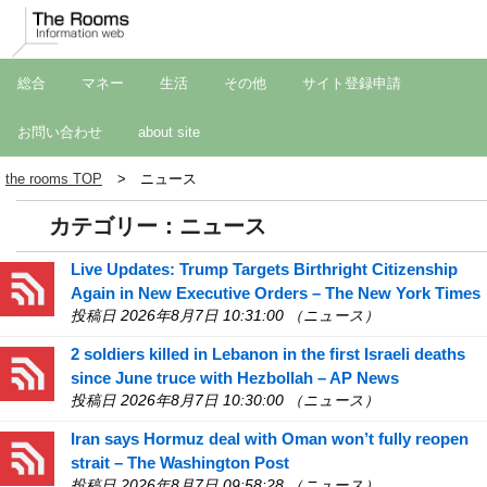
総合
マネー
生活
その他
サイト登録申請
お問い合わせ
about site
the rooms TOP
ニュース
カテゴリー：ニュース
Live Updates: Trump Targets Birthright Citizenship
Again in New Executive Orders – The New York Times
投稿日 2026年8月7日 10:31:00 （ニュース）
2 soldiers killed in Lebanon in the first Israeli deaths
since June truce with Hezbollah – AP News
投稿日 2026年8月7日 10:30:00 （ニュース）
Iran says Hormuz deal with Oman won’t fully reopen
strait – The Washington Post
投稿日 2026年8月7日 09:58:28 （ニュース）