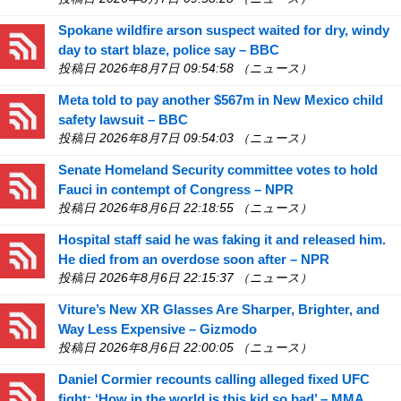
Spokane wildfire arson suspect waited for dry, windy
day to start blaze, police say – BBC
投稿日 2026年8月7日 09:54:58 （ニュース）
Meta told to pay another $567m in New Mexico child
safety lawsuit – BBC
投稿日 2026年8月7日 09:54:03 （ニュース）
Senate Homeland Security committee votes to hold
Fauci in contempt of Congress – NPR
投稿日 2026年8月6日 22:18:55 （ニュース）
Hospital staff said he was faking it and released him.
He died from an overdose soon after – NPR
投稿日 2026年8月6日 22:15:37 （ニュース）
Viture’s New XR Glasses Are Sharper, Brighter, and
Way Less Expensive – Gizmodo
投稿日 2026年8月6日 22:00:05 （ニュース）
Daniel Cormier recounts calling alleged fixed UFC
fight: ‘How in the world is this kid so bad’ – MMA