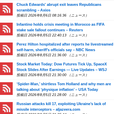
Chuck Edwards' abrupt exit leaves Republicans
scrambling – Axios
投稿日 2026年8月6日 08:16:36 （ニュース）
Infantino holds crisis meeting in Morocco as FIFA
stake sale fallout continues – Reuters
投稿日 2026年8月5日 22:40:13 （ニュース）
Perez Hilton hospitalized after reports he livestreamed
self-harm, sheriff’s officials say – NBC News
投稿日 2026年8月5日 21:36:00 （ニュース）
Stock Market Today: Dow Futures Tick Up, SpaceX
Stock Slides After Earnings — Live Updates – WSJ
投稿日 2026年8月5日 21:30:00 （ニュース）
‘Spider-Man,’ shirtless Tom Holland and why men are
talking about ‘physique inflation’ – USA Today
投稿日 2026年8月5日 21:28:00 （ニュース）
Russian attacks kill 17, exploiting Ukraine’s lack of
missile interceptors – aljazeera.com