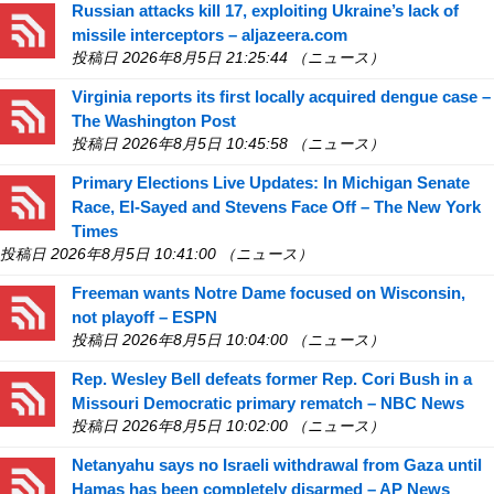
Russian attacks kill 17, exploiting Ukraine’s lack of
missile interceptors – aljazeera.com
投稿日 2026年8月5日 21:25:44 （ニュース）
Virginia reports its first locally acquired dengue case –
The Washington Post
投稿日 2026年8月5日 10:45:58 （ニュース）
Primary Elections Live Updates: In Michigan Senate
Race, El-Sayed and Stevens Face Off – The New York
Times
投稿日 2026年8月5日 10:41:00 （ニュース）
Freeman wants Notre Dame focused on Wisconsin,
not playoff – ESPN
投稿日 2026年8月5日 10:04:00 （ニュース）
Rep. Wesley Bell defeats former Rep. Cori Bush in a
Missouri Democratic primary rematch – NBC News
投稿日 2026年8月5日 10:02:00 （ニュース）
Netanyahu says no Israeli withdrawal from Gaza until
Hamas has been completely disarmed – AP News