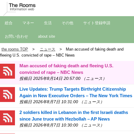
総合
マネー
生活
その他
サイト登録申請
お問い合わせ
about site
the rooms TOP
ニュース
Man accused of faking death and
fleeing U.S. convicted of rape – NBC News
Man accused of faking death and fleeing U.S.
convicted of rape – NBC News
投稿日 2025年8月14日 20:57:00 （ニュース）
Live Updates: Trump Targets Birthright Citizenship
Again in New Executive Orders – The New York Times
投稿日 2026年8月7日 10:31:00 （ニュース）
2 soldiers killed in Lebanon in the first Israeli deaths
since June truce with Hezbollah – AP News
投稿日 2026年8月7日 10:30:00 （ニュース）