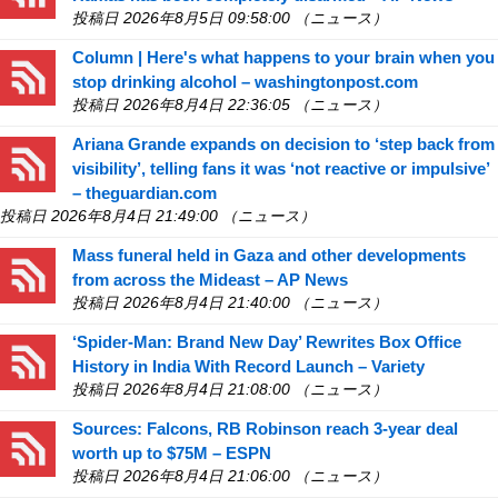
投稿日 2026年8月5日 09:58:00 （ニュース）
Column | Here's what happens to your brain when you
stop drinking alcohol – washingtonpost.com
投稿日 2026年8月4日 22:36:05 （ニュース）
Ariana Grande expands on decision to ‘step back from
visibility’, telling fans it was ‘not reactive or impulsive’
– theguardian.com
投稿日 2026年8月4日 21:49:00 （ニュース）
Mass funeral held in Gaza and other developments
from across the Mideast – AP News
投稿日 2026年8月4日 21:40:00 （ニュース）
‘Spider-Man: Brand New Day’ Rewrites Box Office
History in India With Record Launch – Variety
投稿日 2026年8月4日 21:08:00 （ニュース）
Sources: Falcons, RB Robinson reach 3-year deal
worth up to $75M – ESPN
投稿日 2026年8月4日 21:06:00 （ニュース）