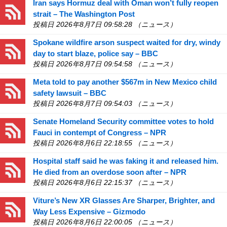
Iran says Hormuz deal with Oman won’t fully reopen
strait – The Washington Post
投稿日 2026年8月7日 09:58:28 （ニュース）
Spokane wildfire arson suspect waited for dry, windy
day to start blaze, police say – BBC
投稿日 2026年8月7日 09:54:58 （ニュース）
Meta told to pay another $567m in New Mexico child
safety lawsuit – BBC
投稿日 2026年8月7日 09:54:03 （ニュース）
Senate Homeland Security committee votes to hold
Fauci in contempt of Congress – NPR
投稿日 2026年8月6日 22:18:55 （ニュース）
Hospital staff said he was faking it and released him.
He died from an overdose soon after – NPR
投稿日 2026年8月6日 22:15:37 （ニュース）
Viture’s New XR Glasses Are Sharper, Brighter, and
Way Less Expensive – Gizmodo
投稿日 2026年8月6日 22:00:05 （ニュース）