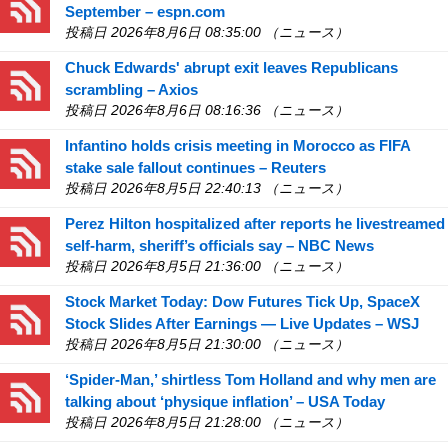
September – espn.com
投稿日 2026年8月6日 08:35:00 （ニュース）
Chuck Edwards' abrupt exit leaves Republicans
scrambling – Axios
投稿日 2026年8月6日 08:16:36 （ニュース）
Infantino holds crisis meeting in Morocco as FIFA
stake sale fallout continues – Reuters
投稿日 2026年8月5日 22:40:13 （ニュース）
Perez Hilton hospitalized after reports he livestreamed
self-harm, sheriff’s officials say – NBC News
投稿日 2026年8月5日 21:36:00 （ニュース）
Stock Market Today: Dow Futures Tick Up, SpaceX
Stock Slides After Earnings — Live Updates – WSJ
投稿日 2026年8月5日 21:30:00 （ニュース）
‘Spider-Man,’ shirtless Tom Holland and why men are
talking about ‘physique inflation’ – USA Today
投稿日 2026年8月5日 21:28:00 （ニュース）