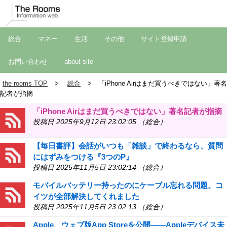
総合
マネー
生活
その他
サイト登録申請
お問い合わせ
about site
the rooms TOP
総合
「iPhone Airはまだ買うべきではない」著名
記者が指摘
「iPhone Airはまだ買うべきではない」著名記者が指摘
投稿日 2025年9月12日 23:02:05 （総合）
【毎日書評】会話がいつも「雑談」で終わるなら、質問
にはずみをつける『3つのP』
投稿日 2025年11月5日 23:02:14 （総合）
モバイルバッテリー持ったのにケーブル忘れる問題。コ
イツが全部解決してくれました
投稿日 2025年11月5日 23:02:13 （総合）
Apple、ウェブ版App Storeを公開――Appleデバイス未