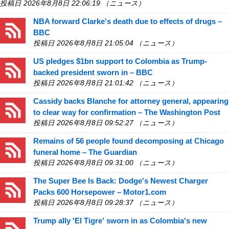
投稿日 2026年8月8日 22:06:19 （ニュース）
NBA forward Clarke's death due to effects of drugs –
BBC
投稿日 2026年8月8日 21:05:04 （ニュース）
US pledges $1bn support to Colombia as Trump-
backed president sworn in – BBC
投稿日 2026年8月8日 21:01:42 （ニュース）
Cassidy backs Blanche for attorney general, appearing
to clear way for confirmation – The Washington Post
投稿日 2026年8月8日 09:52:27 （ニュース）
Remains of 56 people found decomposing at Chicago
funeral home – The Guardian
投稿日 2026年8月8日 09:31:00 （ニュース）
The Super Bee Is Back: Dodge's Newest Charger
Packs 600 Horsepower – Motor1.com
投稿日 2026年8月8日 09:28:37 （ニュース）
Trump ally 'El Tigre' sworn in as Colombia's new