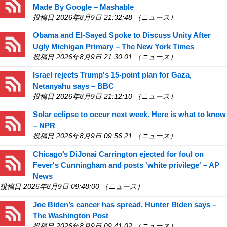
Made By Google – Mashable
投稿日 2026年8月9日 21:32:48 （ニュース）
Obama and El-Sayed Spoke to Discuss Unity After
Ugly Michigan Primary – The New York Times
投稿日 2026年8月9日 21:30:01 （ニュース）
Israel rejects Trump's 15-point plan for Gaza,
Netanyahu says – BBC
投稿日 2026年8月9日 21:12:10 （ニュース）
Solar eclipse to occur next week. Here is what to know
– NPR
投稿日 2026年8月9日 09:56:21 （ニュース）
Chicago’s DiJonai Carrington ejected for foul on
Fever's Cunningham and posts 'white privilege' – AP
News
投稿日 2026年8月9日 09:48:00 （ニュース）
Joe Biden’s cancer has spread, Hunter Biden says –
The Washington Post
投稿日 2026年8月9日 09:41:02 （ニュース）