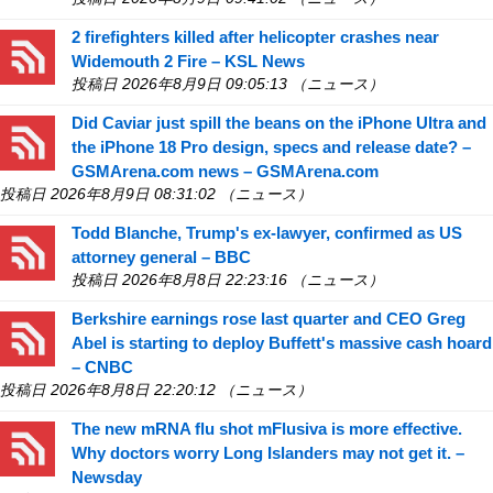
2 firefighters killed after helicopter crashes near
Widemouth 2 Fire – KSL News
投稿日 2026年8月9日 09:05:13 （ニュース）
Did Caviar just spill the beans on the iPhone Ultra and
the iPhone 18 Pro design, specs and release date? –
GSMArena.com news – GSMArena.com
投稿日 2026年8月9日 08:31:02 （ニュース）
Todd Blanche, Trump's ex-lawyer, confirmed as US
attorney general – BBC
投稿日 2026年8月8日 22:23:16 （ニュース）
Berkshire earnings rose last quarter and CEO Greg
Abel is starting to deploy Buffett's massive cash hoard
– CNBC
投稿日 2026年8月8日 22:20:12 （ニュース）
The new mRNA flu shot mFlusiva is more effective.
Why doctors worry Long Islanders may not get it. –
Newsday