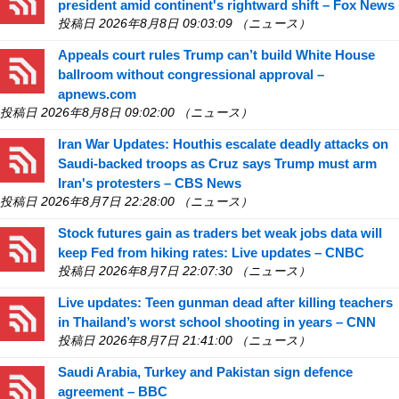
president amid continent's rightward shift – Fox News
投稿日 2026年8月8日 09:03:09 （ニュース）
Appeals court rules Trump can’t build White House
ballroom without congressional approval –
apnews.com
投稿日 2026年8月8日 09:02:00 （ニュース）
Iran War Updates: Houthis escalate deadly attacks on
Saudi-backed troops as Cruz says Trump must arm
Iran's protesters – CBS News
投稿日 2026年8月7日 22:28:00 （ニュース）
Stock futures gain as traders bet weak jobs data will
keep Fed from hiking rates: Live updates – CNBC
投稿日 2026年8月7日 22:07:30 （ニュース）
Live updates: Teen gunman dead after killing teachers
in Thailand’s worst school shooting in years – CNN
投稿日 2026年8月7日 21:41:00 （ニュース）
Saudi Arabia, Turkey and Pakistan sign defence
agreement – BBC