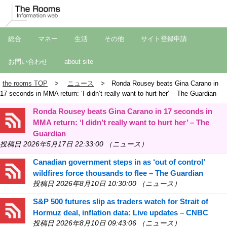
総合
マネー
生活
その他
サイト登録申請
お問い合わせ
about site
the rooms TOP
ニュース
Ronda Rousey beats Gina Carano in
17 seconds in MMA return: ‘I didn’t really want to hurt her’ – The Guardian
Ronda Rousey beats Gina Carano in 17 seconds in
MMA return: ‘I didn’t really want to hurt her’ – The
Guardian
投稿日 2026年5月17日 22:33:00 （ニュース）
Canadian government steps in as ‘out of control’
wildfires force thousands to flee – The Guardian
投稿日 2026年8月10日 10:30:00 （ニュース）
S&P 500 futures slip as traders watch for Strait of
Hormuz deal, inflation data: Live updates – CNBC
投稿日 2026年8月10日 09:43:06 （ニュース）