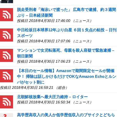
脱走受刑者「海泳いで渡った」 広島市で逮捕、約３週間
ぶり – 日本経済新聞
投稿日 2018年4月30日 17:46:00 （ニュース）
中日松坂日本球界12年ぶり白星 ６回１失点の粘投 – 日刊
スポーツ
投稿日 2018年4月30日 17:07:06 （ニュース）
マンションで女児転落死、母親を殺人容疑で緊急逮捕 –
朝日新聞
投稿日 2018年4月30日 17:06:23 （ニュース）
【本日のセール情報】Amazonで期間限定セールが開催
中！ 掃除は話しかけるだけでOKなAmazon Echoとルン
バがセット割に
投稿日 2018年4月30日 16:59:21 （総合）
北朝鮮核放棄へ最大圧力維持 – ロイター
投稿日 2018年4月30日 16:50:34 （ニュース）
高学歴高収入の美人か低学歴低収入のブサイクとどちら