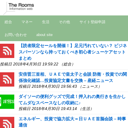
総合
マネー
生活
その他
サイト登録申請
お問い合わせ
about site
【読者限定セールを開催！】足元汚れていない？ ビジネ
スパーソンなら持っておくべき初心者シューケアセット
まとめ
投稿日 2018年4月30日 19:59:22 （総合）
安倍晋三首相、ＵＡＥで皇太子と会談 防衛・投資での関
係強化確認…投資協定文書を交換 – 産経ニュース
投稿日 2018年4月30日 19:56:43 （ニュース）
ダイソーの便利グッズで完成！押入れの奥行きを生かし
てムダなスペースなしの収納に♪
投稿日 2018年4月30日 19:43:14 （生活）
エネルギー、投資で協力拡大＝日ＵＡＥ首脳会談 – 時事
通信