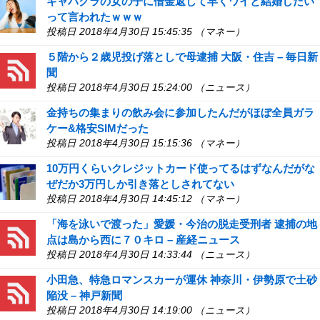
キャバクラの女の子に借金返して早くワイと結婚したい
って言われたｗｗｗ
投稿日 2018年4月30日 15:45:35 （マネー）
５階から２歳児投げ落としで母逮捕 大阪・住吉 – 毎日新
聞
投稿日 2018年4月30日 15:24:00 （ニュース）
金持ちの集まりの飲み会に参加したんだがほぼ全員ガラ
ケー&格安SIMだった
投稿日 2018年4月30日 15:15:36 （マネー）
10万円くらいクレジットカード使ってるはずなんだがな
ぜだか3万円しか引き落としされてない
投稿日 2018年4月30日 14:45:12 （マネー）
「海を泳いで渡った」愛媛・今治の脱走受刑者 逮捕の地
点は島から西に７０キロ – 産経ニュース
投稿日 2018年4月30日 14:33:44 （ニュース）
小田急、特急ロマンスカーが運休 神奈川・伊勢原で土砂
陥没 – 神戸新聞
投稿日 2018年4月30日 14:19:00 （ニュース）