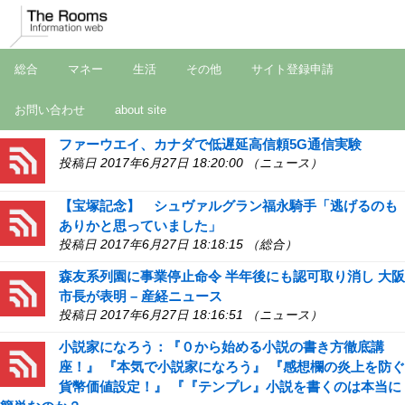
総合
マネー
生活
その他
サイト登録申請
お問い合わせ
about site
ファーウエイ、カナダで低遅延高信頼5G通信実験
投稿日 2017年6月27日 18:20:00 （ニュース）
【宝塚記念】 シュヴァルグラン福永騎手「逃げるのも
ありかと思っていました」
投稿日 2017年6月27日 18:18:15 （総合）
森友系列園に事業停止命令 半年後にも認可取り消し 大阪
市長が表明 – 産経ニュース
投稿日 2017年6月27日 18:16:51 （ニュース）
小説家になろう：『０から始める小説の書き方徹底講
座！』 『本気で小説家になろう』 『感想欄の炎上を防ぐ
貨幣価値設定！』 『『テンプレ』小説を書くのは本当に